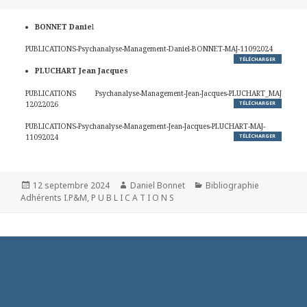
BONNET Danie
l
PUBLICATIONS-Psychanalyse-Management-Daniel-BONNET-MAJ-11092024
TÉLÉCHARGER
PLUCHART Jean Jacques
PUBLICATIONS Psychanalyse-Management-Jean-Jacques-PLUCHART_MAJ
12022026
TÉLÉCHARGER
PUBLICATIONS-Psychanalyse-Management-Jean-Jacques-PLUCHART-MAJ-
11092024
TÉLÉCHARGER
Publié
Auteur
Catégories
12 septembre 2024
Daniel Bonnet
Bibliographie
le
Adhérents I.P&M
,
P U B L I C A T I O N S