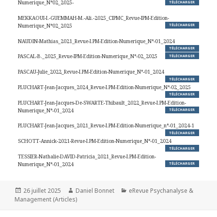
Numerique_N°02_2025-
TÉLÉCHARGER
MEKKAOUI-I.-GUEMMAH-M.-Ali.-2025_CIPMC_Revue-IPM-Edition-
Numerique_N°02_2025
TÉLÉCHARGER
NAUDIN-Mathias_2021_Revue-I.PM-Edition-Numerique_N°-01_2024
TÉLÉCHARGER
PASCAL-B._2025_Revue-IPM-Edition-Numerique_N°-02_2025
TÉLÉCHARGER
PASCAU-Julie_2022_Revue-I.PM-Edition-Numerique_N°-01_2024
TÉLÉCHARGER
PLUCHART-Jean-Jacques_2024_Revue-I.PM-Edition-Numerique_N°-02_2025
TÉLÉCHARGER
PLUCHART-Jean-Jacques-De-SWARTE-Thibault_2022_Revue-I.PM-Edition-
Numerique_N°-01_2024
TÉLÉCHARGER
PLUCHART-Jean-Jacques_2021_Revue-I.PM-Edition-Numerique_n°-01_2024-1
TÉLÉCHARGER
SCHOTT-Annick-2021-Revue-I.PM-Edition-Numerique_N°-01_2024
TÉLÉCHARGER
TESSIER-Nathalie-DAVID-Patricia_2021_Revue-I.PM-Edition-
Numerique_N°-01_2024
TÉLÉCHARGER
Publié
Auteur
Catégories
26 juillet 2025
Daniel Bonnet
eRevue Psychanalyse &
le
Management (Articles)