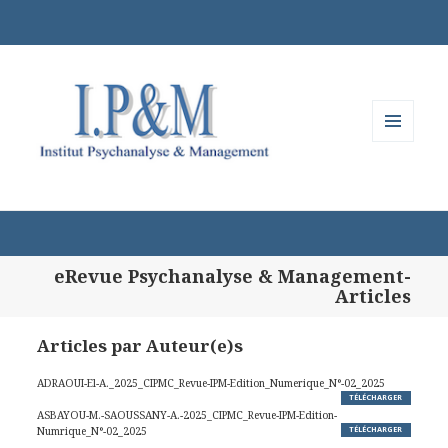
MENU
ET
WIDGETS
eRevue Psychanalyse & Management-
Articles
Articles par Auteur(e)s
ADRAOUI-El-A._2025_CIPMC_Revue-IPM-Edition_Numerique_N°-02_2025
TÉLÉCHARGER
ASBAYOU-M.-SAOUSSANY-A.-2025_CIPMC_Revue-IPM-Edition-
Numrique_N°-02_2025
TÉLÉCHARGER