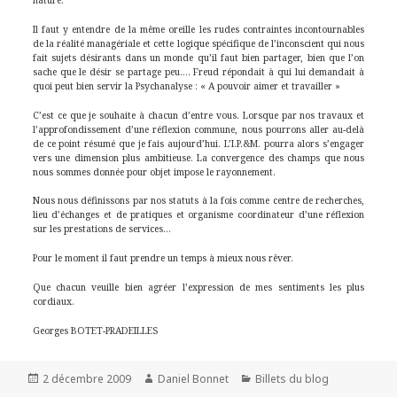
Il faut y entendre de la même oreille les rudes contraintes incontournables
de la réalité managériale et cette logique spécifique de l’inconscient qui nous
fait sujets désirants dans un monde qu’il faut bien partager, bien que l’on
sache que le désir se partage peu…. Freud répondait à qui lui demandait à
quoi peut bien servir la Psychanalyse : « A pouvoir aimer et travailler »
C’est ce que je souhaite à chacun d’entre vous. Lorsque par nos travaux et
l’approfondissement d’une réflexion commune, nous pourrons aller au-delà
de ce point résumé que je fais aujourd’hui. L’I.P.&M. pourra alors s’engager
vers une dimension plus ambitieuse. La convergence des champs que nous
nous sommes donnée pour objet impose le rayonnement.
Nous nous définissons par nos statuts à la fois comme centre de recherches,
lieu d’échanges et de pratiques et organisme coordinateur d’une réflexion
sur les prestations de services…
Pour le moment il faut prendre un temps à mieux nous rêver.
Que chacun veuille bien agréer l’expression de mes sentiments les plus
cordiaux.
Georges BOTET-PRADEILLES
Publié
Auteur
Catégories
2 décembre 2009
Daniel Bonnet
Billets du blog
le