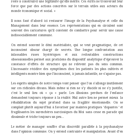
reste à construire) une légitimité qu’elle mérite. Ces écrits ne trouveront leur
force que par des actions concrètes sur le terrain utiles aux acteurs du
monde économique et social. »
Il nous faut d’abord ici restaurer l’image de la Psychanalyse et celle du
Management dans leur essence. Les représentations qui en circulent sont
souvent des caricatures qu’il convient de combattre pour servir une cause
indissociablement commune.
On entend souvent le déni matérialiste, qui se veut pragmatique, de cet
inconscient obscur chargé de secrets. Une longue confrontation aux
inlassables ruses hystériques et aux redoutables constructions
obsessionnelles permet aux praticiens du dispositif analytique d’éprouver la
constance d’effets de structure qui ne relèvent pas du sens commun.
L’incessante récidive des symptômes chez les patients les plus cultivés et
intelligents montre bien que l’inconscient, à jamais infantile, ne s’apaise pas.
Les esprits simples de notre temps vont penser que l’on s’allonge inutilement
sur ces ridicules divans. Mais même si rien ne s’y élucide ni ne s’y justifie,
c’est le seul lieu où « ça » parle. Les illusions perdues de l’enfance
demandent toujours réponse à la réalité. Nul autre lieu ne permet mieux la
réhabilitation du sujet profond dans sa fragilité émotionnelle. On se
complait plutôt aujourd’hui à favoriser par maintes pratiques ‘dopantes ‘ et
fragilisantes les surenchères narcissiques du Moi sans cesse en parade qui
dissimule et triche toujours un peu…
Le métier de manager souffre d’un discrédit parallèle à la psychanalyse
dans l’opinion commune. On y entend contrainte et manipulation. Avant d’en