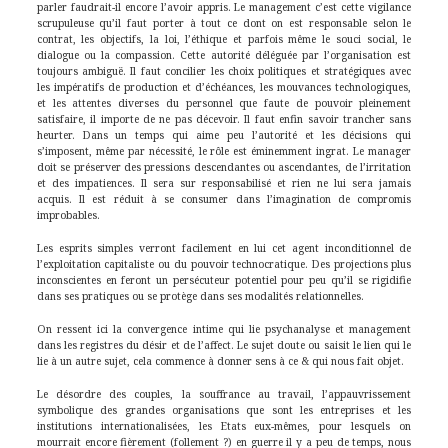
parler faudrait-il encore l’avoir appris. Le management c’est cette vigilance
scrupuleuse qu’il faut porter à tout ce dont on est responsable selon le
contrat, les objectifs, la loi, l’éthique et parfois même le souci social, le
dialogue ou la compassion. Cette autorité déléguée par l’organisation est
toujours ambiguë. Il faut concilier les choix politiques et stratégiques avec
les impératifs de production et d’échéances, les mouvances technologiques,
et les attentes diverses du personnel que faute de pouvoir pleinement
satisfaire, il importe de ne pas décevoir. Il faut enfin savoir trancher sans
heurter. Dans un temps qui aime peu l’autorité et les décisions qui
s’imposent, même par nécessité, le rôle est éminemment ingrat. Le manager
doit se préserver des pressions descendantes ou ascendantes, de l’irritation
et des impatiences. Il sera sur responsabilisé et rien ne lui sera jamais
acquis. Il est réduit à se consumer dans l’imagination de compromis
improbables.
Les esprits simples verront facilement en lui cet agent inconditionnel de
l’exploitation capitaliste ou du pouvoir technocratique. Des projections plus
inconscientes en feront un persécuteur potentiel pour peu qu’il se rigidifie
dans ses pratiques ou se protège dans ses modalités relationnelles.
On ressent ici la convergence intime qui lie psychanalyse et management
dans les registres du désir et de l’affect. Le sujet doute ou saisit le lien qui le
lie à un autre sujet, cela commence à donner sens à ce & qui nous fait objet.
Le désordre des couples, la souffrance au travail, l’appauvrissement
symbolique des grandes organisations que sont les entreprises et les
institutions internationalisées, les Etats eux-mêmes, pour lesquels on
mourrait encore fièrement (follement ?) en guerre il y a peu de temps, nous