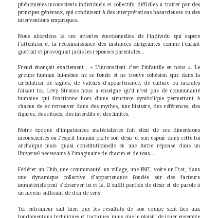
phénomènes inconscients individuels et collectifs, difficiles à traiter par des
principes généraux, qui conduisent à des interprétations hasardeuses ou des
interventions empiriques.
Nous abordons là ces attentes émotionnelles de l’individu qui espère
l’attention et la reconnaissance des instances dirigeantes comme l’enfant
guettait et provoquait jadis les réponses parentales…
Freud énonçait exactement : « L’inconscient c’est l’infantile en nous ». Le
groupe humain lui-même ne se fonde et ne trouve cohésion que dans la
circulation de signes, de valeurs d’appartenance, de culture ou morales
faisant loi. Lévy Strauss nous a enseigné qu’il n’est pas de communauté
humaine qui fonctionne hors d’une structure symbolique permettant à
chacun de se retrouver dans des mythes, une histoire, des références, des
figures, des rituels, des interdits et des limites.
Notre époque d’impatiences matérialistes fait déni de ces dimensions
inconscientes ou l’esprit humain porte son désir et son espoir dans cette foi
archaïque mais quasi constitutionnelle en une Autre réponse dans un
Universel nécessaire à l’imaginaire de chacun et de tous…
Fédérer un Club, une communauté, un village, une PME, voire un Etat, dans
une dynamique collective d’appartenance fondée sur des facteurs
immatériels peut s’observer ici et là. Il suffit parfois de désir et de parole à
un niveau suffisant de don de sens.
Tel entraîneur sait bien que les résultats de son équipe sont liés aux
fondamentaux techniques et tactiques, mais que le plaisir de jouer ensemble