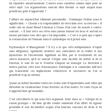
lui répondre amoureusement. L’œuvre nous constitue comme sujet pour un
autre sujet. Les organisations sauront elles devenir ce sujet auquel nous
prendrons goût d’appartenir ?
L’affaire est aujourd’hui tellement personnelle… Dominique Drillon nous le
signifie bien : « Chacun a la responsabilité de vivre bien avec sa névrose ». Il
scelle cela en citant Maud Fontenoy à l’issue d’un tour du monde à contre-
courant : « Il faut vivre ses rêves sans jamais baisser les bras et surtout ne
laisser personne vous dire que c’est impossible. » C’est à ce prix que s’opère
la restauration de l’humain dans le symbolique où il prend sens.
Psychanalyse et Management ? Il n’y a là que cette indépendance d’esprit
sans allégeance, également attentive aux contraintes de la réalité et aux
injonctions de l’inconscient signifiant au Moi, par le truchement de ses
autres instances, qu’il ne saurait s’ériger seul. Au-delà du métier et de la
fonction, le soin de soi et d’autrui s’impose au manager. La diversion y
mettra parfois cette note d’insouciance d’Arlequin à la commedia dell’arte
qui transcende ces implications réductrices et excessives où l’on se
prendrait trop au sérieux.
Quant au métier lui-même toutes les écoles sont fréquentables sauf celles qui
inféodent au totalitarisme d’une doctrine ou d’un maître. De toute façon on
n’apprend bien qu’ensemble…
C’est cette liberté là qui nous fera argument. Kant dans sa « Critique de la
raison pratique » dit bien qu’elle résulte seulement d’un effort de rigueur
préalable et non du bénéfice acquis d’un heureux concours de droit et de
nature.