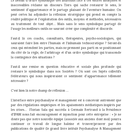
Le besoin d’ordre symbolique des individus face à ces entités anonymes et
inaccessibles réclame un discours Tiers qui sache restaurer le sens, le
sentiment d’appartenance et le partage plaisant de l’aventure humaine. On
peut certes lui adjoindre la réflexion stratégique qui prend en compte la
réalité politique et l’exploitation des outils, moyens et méthodes, nécessaires
au traitement de tout objet… Mais sans le sens symbolique partagé de
l’usage les meilleurs outils ne sauront créer que complexité et discorde.
Faut-il là ces coachs, consultants, thérapeutes, psycho-sociologues, qui
sauraient faire lien entre l’humain et l’inhumain technocratique ? Seront-ils
ceux qui entendent les parties, mais ne prennent pas parti en se positionnant
du côté de la règle, de l’arbitrage et d’un ordre symbolique qui transcende
la contingence des situations ?
Faut-il une remise en question éducative et sociale plus profonde qui
restaure le symbolique dans nos Sociétés ? Où sont ces Sujets collectifs
fédérateurs qui nous inspireraient ce sentiment d’appartenance tellement
nécessaire ?
C’est bien là notre champ de réflexion …
L’interface entre psychanalyse et management est à concevoir autrement que
par des régulations empiriques et les apaisements médiatiques inspirés par
les crises… Florian Sala qui succéda à Germain Bertrand à la Présidence
d’IP&M nous fait encouragement et injonction pour cette entreprise : « Je ne
doute pas que notre nouvelle équipe (associée aux anciens dont moi) pourra
continuer ce travail de longue haleine et trouver/prouver par des
publications de qualité (le grand livre intitulé Psychanalyse & Management