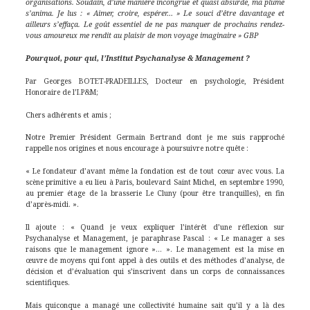
organisations. Soudain, d’une manière incongrue et quasi absurde, ma plume
s’anima. Je lus : « Aimer, croire, espérer… » Le souci d’être davantage et
ailleurs s’effaça. Le goût essentiel de ne pas manquer de prochains rendez-
vous amoureux me rendit au plaisir de mon voyage imaginaire » GBP
Pourquoi, pour qui, l’Institut Psychanalyse & Management ?
Par Georges BOTET-PRADEILLES, Docteur en psychologie, Président
Honoraire de l’I.P&M;
Chers adhérents et amis ;
Notre Premier Président Germain Bertrand dont je me suis rapproché
rappelle nos origines et nous encourage à poursuivre notre quête :
« Le fondateur d’avant même la fondation est de tout cœur avec vous. La
scène primitive a eu lieu à Paris, boulevard Saint Michel, en septembre 1990,
au premier étage de la brasserie Le Cluny (pour être tranquilles), en fin
d’après-midi. ».
Il ajoute : « Quand je veux expliquer l’intérêt d’une réflexion sur
Psychanalyse et Management, je paraphrase Pascal : « Le manager a ses
raisons que le management ignore »… ». Le management est la mise en
œuvre de moyens qui font appel à des outils et des méthodes d’analyse, de
décision et d’évaluation qui s’inscrivent dans un corps de connaissances
scientifiques.
Mais quiconque a managé une collectivité humaine sait qu’il y a là des