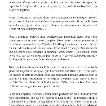
interrogent. Où est cet Autre désir qui fait que l’on désire soi-même pour lui
répondre ? Conjoint, chef de service, patron, élu, institutions, font l’objet de
suspicion légitime.
Faute d’inscription possible dans une appartenance symbolique reste-t-il
autre chose à chacun que le refuge dans son système névrotique qui le laisse
là où il se protégeait enfant ou pire, dans des jouissances narcissiques dont
il soutient son Moi improbable ?
Avec Dominique Drillon, mon prédécesseur immédiat, nous avons une
convergence récente et quasi complice. Nous nous sommes rencontrés à
Lyon lors des journées sous l’égide d’I.P. &M qui traitaient du souci de soi,
du souci de l’autre et de l’insouciance. Cela faisait déjà signe. Sans le savoir
l’un de l’autre nous écrivions. Il préparait sérieusement « Le bonheur d’être
névrosé et surtout comment ne pas en sortir » et j’écrivais poétiquement «
Apologie de la névrose » d’une veine plus jubilatoire.
Tout psychanalyste saura lire là le souci de préserver en soi et en l’autre le
gisement inépuisable d’espoir que l’inconscient entretient par le fantasme,
les mythes et cette inscription dans une continuité humaine virtuelle dont le
capital culturel, émotionnel et esthétique s’enrichit sans cesse. Il suffit
parfois d’entrer dans sa bibliothèque ou d’aller voir un bon film pour
restaurer un imaginaire érodé par la réalité….
Faute d’inscription dans une communauté porteuse de sens l’individu n’est
riche aujourd’hui que de son espérance névrotique. Je reprends enfin à
Dominique sa parabole de Pygmalion et Galatée en l’articulant à ma façon.
Ce que chacun crée par son savoir, son talent et son désir finit par exister et