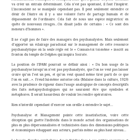
va créer un entrain déterminant. Cela n’est pas spontané, il faut l’inspirer.
L’inconscient ne se manipule cependant pas. Il peut seulement entendre ce
désir de l’Autre où il y a une volonté forte de partage humain et de
dépassement de l’ordinaire. Cela fait de nous une espèce migratrice/ en
quête de nouveaux rivages…On disait jadis de certains : « Ce sont des
meneurs d’hommes ».
Il ne s’agit pas de faire des managers des psychanalystes. Mais seulement
d’apporter un éclairage paradoxal sur le management de cette ressource
psychanalytique où la seule règle est le « Connais-toi toi-même » inscrit au
fronton du temple de Delphes qui inspira Socrate.
La position de l’IP&M pourrait se définir ainsi : « Du bon usage de la
psychanalyse lorsqu’on n’est pas psychanalyste, que l’on ne veut pas laisser
croire qu’on l’est un peu, et qu’on veut quand même tirer parti de ce que
l’on en sait…». Freud lui-même autorise cela (Malaise dans la culture, 1929)
avec la prudence de rigueur dans l’usage analogique de concepts descriptifs
des faits métapsychologiques qui ne sauraient être que symboles et
métaphores. Il serait hasardeux de vouloir les rendre opératoires.
Rien n’interdit cependant d’exercer son oreille à entendre le sujet…
Psychanalyse et Management pointe cette insatisfaction, voire cette
déception qui guette l’individu dans le monde actuel des organisations de
plus en plus dépersonnalisées et technicisées dans des dimensions politiques
et économiques échappant aux acteurs, parfois même au plus haut niveau…