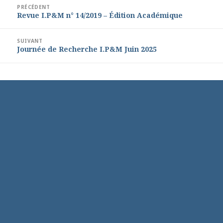
Navigation
PRÉCÉDENT
Revue I.P&M n° 14/2019 – Édition Académique
Article
de
précédent :
l’article
SUIVANT
Journée de Recherche I.P&M Juin 2025
Article
suivant :