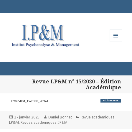
MENU
ET
WIDGETS
Revue I.P&M n° 15/2020 – Édition
Académique
Revue-IPM_15-2020_Web-1
TÉLÉCHARGER
Publié
Auteur
Catégories
27 janvier 2025
Daniel Bonnet
Revue académiques
le
I.P&M
,
Revues académiques I.P&M