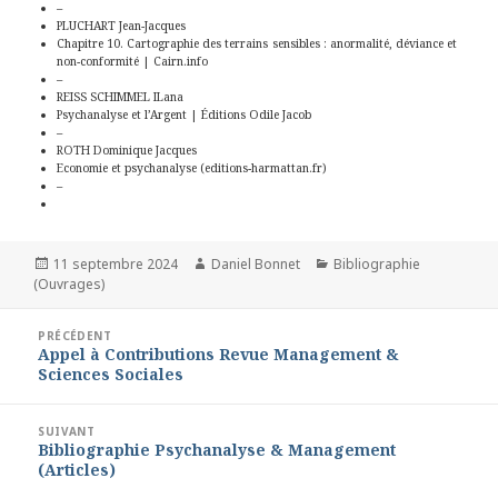
–
PLUCHART Jean-Jacques
Chapitre 10. Cartographie des terrains sensibles : anormalité, déviance et
non-conformité | Cairn.info
–
REISS SCHIMMEL ILana
Psychanalyse et l’Argent | Éditions Odile Jacob
–
ROTH Dominique Jacques
Economie et psychanalyse (editions-harmattan.fr)
–
Publié
Auteur
Catégories
11 septembre 2024
Daniel Bonnet
Bibliographie
le
(Ouvrages)
Navigation
PRÉCÉDENT
Appel à Contributions Revue Management &
Article
de
Sciences Sociales
précédent :
l’article
SUIVANT
Bibliographie Psychanalyse & Management
Article
(Articles)
suivant :