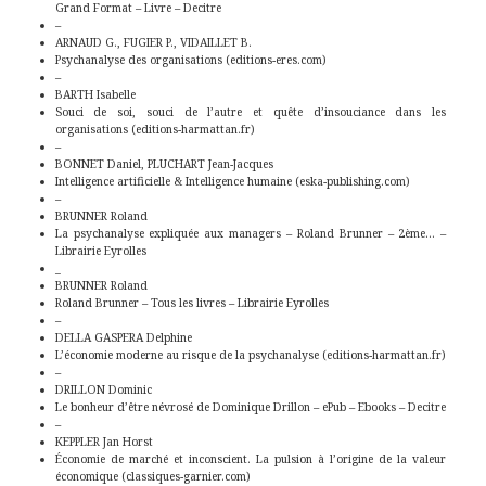
Grand Format – Livre – Decitre
–
ARNAUD G., FUGIER P., VIDAILLET B.
Psychanalyse des organisations (editions-eres.com)
–
BARTH Isabelle
Souci de soi, souci de l’autre et quête d’insouciance dans les
organisations (editions-harmattan.fr)
–
BONNET Daniel, PLUCHART Jean-Jacques
Intelligence artificielle & Intelligence humaine (eska-publishing.com)
–
BRUNNER Roland
La psychanalyse expliquée aux managers – Roland Brunner – 2ème… –
Librairie Eyrolles
_
BRUNNER Roland
Roland Brunner – Tous les livres – Librairie Eyrolles
–
DELLA GASPERA Delphine
L’économie moderne au risque de la psychanalyse (editions-harmattan.fr)
–
DRILLON Dominic
Le bonheur d’être névrosé de Dominique Drillon – ePub – Ebooks – Decitre
–
KEPPLER Jan Horst
Économie de marché et inconscient. La pulsion à l’origine de la valeur
économique (classiques-garnier.com)